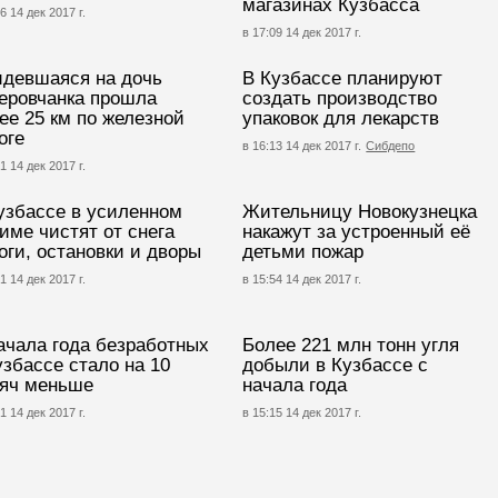
магазинах Кузбасса
6 14 дек 2017 г.
в 17:09 14 дек 2017 г.
девшаяся на дочь
В Кузбассе планируют
еровчанка прошла
создать производство
ее 25 км по железной
упаковок для лекарств
оге
в 16:13 14 дек 2017 г.
Сибдепо
1 14 дек 2017 г.
узбассе в усиленном
Жительницу Новокузнецка
име чистят от снега
накажут за устроенный её
оги, остановки и дворы
детьми пожар
1 14 дек 2017 г.
в 15:54 14 дек 2017 г.
ачала года безработных
Более 221 млн тонн угля
узбассе стало на 10
добыли в Кузбассе с
яч меньше
начала года
1 14 дек 2017 г.
в 15:15 14 дек 2017 г.