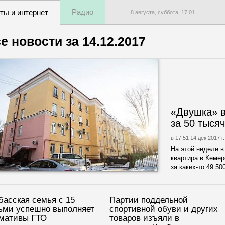
Радио
ты и интернет
8 августа, суббота,
17
:
01
е новости за
14.12.2017
«Двушка» в
за 50 тыся
в 17:51 14 дек 2017 г.
На этой неделе в
квартира в Кемер
за каких-то 49 50
басская семья с 15
Партии поддельной
ьми успешно выполняет
спортивной обуви и других
мативы ГТО
товаров изъяли в