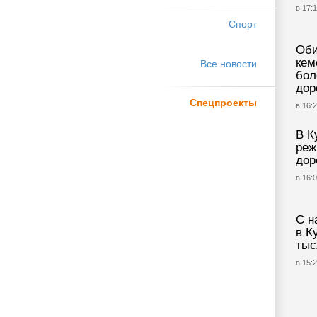
в 17:1
Спорт
Оби
кем
Все новости
бол
дор
Спецпроекты
в 16:2
В К
реж
дор
в 16:0
С н
в К
тыс
в 15:2