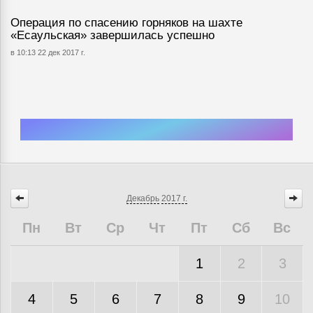
Операция по спасению горняков на шахте
«Есаульская» завершилась успешно
в 10:13 22 дек 2017 г.
Декабрь
2017 г.
Пн
Вт
Ср
Чт
Пт
Сб
Вс
1
2
3
4
5
6
7
8
9
10