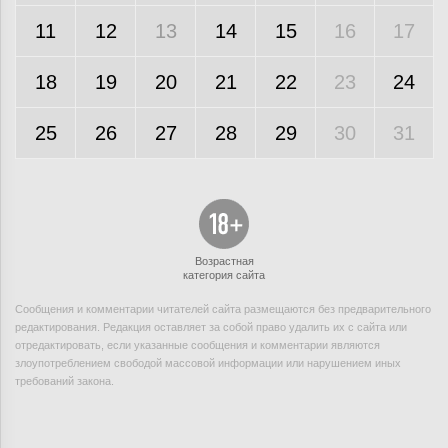
11
12
13
14
15
16
17
18
19
20
21
22
23
24
25
26
27
28
29
30
31
Возрастная
категория сайта
Сообщения и комментарии читателей сайта размещаются без предварительного
редактирования. Редакция оставляет за собой право удалить их с сайта или
отредактировать, если указанные сообщения и комментарии являются
злоупотреблением свободой массовой информации или нарушением иных
требований закона.