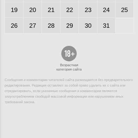
19
20
21
22
23
24
25
26
27
28
29
30
31
Возрастная
категория сайта
Сообщения и комментарии читателей сайта размещаются без предварительного
редактирования. Редакция оставляет за собой право удалить их с сайта или
отредактировать, если указанные сообщения и комментарии являются
злоупотреблением свободой массовой информации или нарушением иных
требований закона.