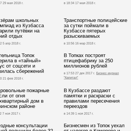
7 29 мая 2018 г.
в 18:34 17 мая 2018 г.
зёрам школьных
Транспортные полицейские
мпиад из Кузбасса
за сутки поймали в
арили путёвки на
Кузбассе пятерых
ний отдых
разыскиваемых
2 5 апр 2018 г.
в 10:56 16 мар 2018 г.
ельница Топок
В Топках построят
ерила в «тайный»
птицефабрику за 250
ус от соцсети и
миллионов рублей
илась сбережений
в 17:53 27 дек 2017 г.
Бизнес-журнал
"Капитал"
10 21 фев 2018 г.
ровольные пожарные
В Кузбассе раздают
сли от огня
памятки и раскраски с
хквартирный дом в
правилами пересечения
кинском районе
переездов
2 7 ноя 2017 г.
в 14:39 1 ноя 2017 г.
здные консультации
Бизнесмен из Топок уехал
чей получили более 32
от налогов в Кемерово и