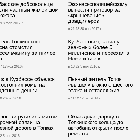
басские добровольцы
Экс-наркополицейскому
сли частный жилой дом
вынесли приговор за
пожара
«крышевание»
драгдилеров
9 8 фев 2017 г.
в 21:18 30 янв 2017 г.
ель Топкинского
Кузбассовец занял у
она отомстил
знакомых более 5
осельчанину за гнилое
миллионов и переехал в
о
Новосибирск
7 17 ноя 2016 г.
в 13:22 3 ноя 2016 г.
ж в Кузбассе объелся
Пьяный житель Топок
состояния комы на
«вышел» в окно с шестого
аденные деньги
этажа и остался жив
0 26 окт 2016 г.
в 11:32 17 окт 2016 г.
ростки ругались матом
Объездную дорогу от
громкой связи на
Топкинского кольца до
езной дороге в Топках
автобана открыли после
ремонта
2 5 сен 2016 г.