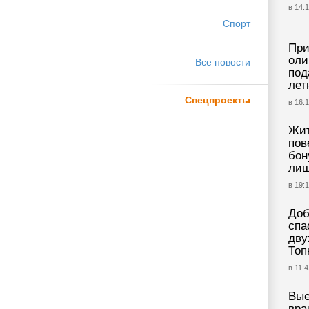
в 14:1
Спорт
При
оли
Все новости
под
лет
Спецпроекты
в 16:1
Жит
пов
бон
лиш
в 19:
Доб
спа
дву
Топ
в 11:4
Вые
вра