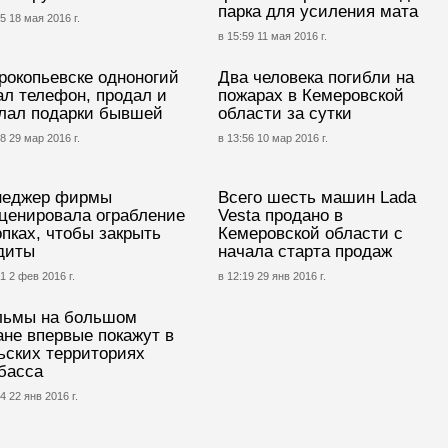
парка для усиления мата
5 18 мая 2016 г.
в 15:59 11 мая 2016 г.
рокопьевске одноногий
Два человека погибли на
ал телефон, продал и
пожарах в Кемеровской
лал подарки бывшей
области за сутки
8 29 мар 2016 г.
в 13:56 10 мар 2016 г.
неджер фирмы
Всего шесть машин Lada
ценировала ограбление
Vesta продано в
опках, чтобы закрыть
Кемеровской области с
диты
начала старта продаж
1 2 фев 2016 г.
в 12:19 29 янв 2016 г.
ьмы на большом
ане впервые покажут в
ьских территориях
басса
4 22 янв 2016 г.