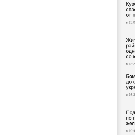
Куз
спа
от 
в 13:0
Жит
рай
одн
сен
в 18:2
Бом
до 
укр
в 16:3
Под
по 
жел
в 10:4