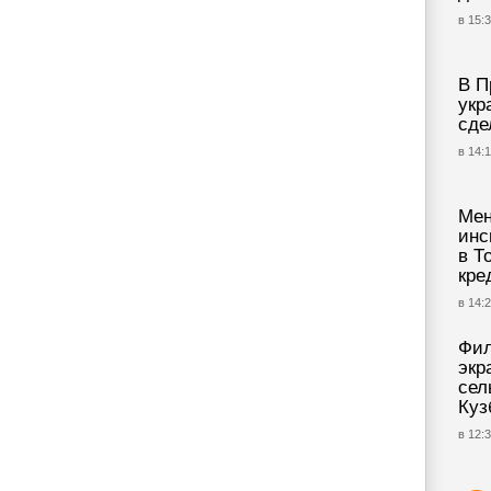
в 15:3
В П
укр
сде
в 14:1
Ме
инс
в Т
кре
в 14:2
Фил
экр
сел
Куз
в 12:3