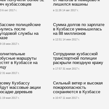
яч кузбассовцев
лишился машины
3 6 окт 2017 г.
в 11:26 14 авг 2017 г.
басские полицейские
Сумма долгов по зарплате
нулись после
в Кузбассе уменьшилась
угодовой службы на
на 88 миллионов
казе
в 12:51 14 июн 2017 г.
9 19 июн 2017 г.
олнительные
Сотрудники кузбасской
обусные маршруты
транспортной полиции
устят в Кузбассе на
раскрыли поездную кражу
ицу
в 17:57 31 мая 2017 г.
2 31 мая 2017 г.
всему Кузбассу
Сильный ветер и высокая
йдут массовые акции
пожароопасность
посадке деревьев
сохраняются в Кузбассе
1 19 мая 2017 г.
в 10:47 11 мая 2017 г.