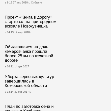
в 9:15 27 апр 2018 г.
Сибдепо
Проект «Книга в дорогу»
стартовал на пригородном
вокзале Новокузнецка
в 14:13 12 мар 2018 г.
Обидевшаяся на дочь
кемеровчанка прошла
более 25 км по железной
дороге
в 16:21 14 дек 2017 г.
Уборка зерновых культур
завершилась в
Кемеровской области
в 18:14 30 окт 2017 г.
План по заготовке сена и
сенажа в Кузбассе