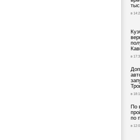
тыс
в 14:2
Куз
вер
пол
Кав
в 17:3
Доп
авт
зап
Тро
в 18:1
По 
про
по 
в 12:0