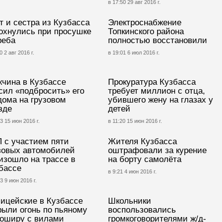
в 17:50 29 авг 2016 г.
т и сестра из Кузбасса
Электроснабжение
охнулись при просушке
Топкинского района
реба
полностью восстановили
0 2 авг 2016 г.
в 19:01 6 июл 2016 г.
чина в Кузбассе
Прокуратура Кузбасса
сил «подбросить» его
требует миллион с отца,
дома на грузовом
убившего жену на глазах у
зде
детей
3 15 июн 2016 г.
в 11:20 15 июн 2016 г.
 с участием пяти
Жителя Кузбасса
зовых автомобилей
оштрафовали за курение
изошло на трассе в
на борту самолёта
бассе
в 9:21 4 июн 2016 г.
3 9 июн 2016 г.
ицейские в Кузбассе
Школьники
рыли огонь по пьяному
воспользовались
оширу с вилами
громкоговорителями ж/д-