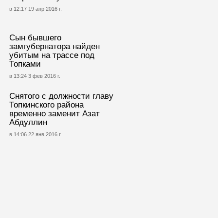
в 12:17 19 апр 2016 г.
Сын бывшего
замгубернатора найден
убитым на трассе под
Топками
в 13:24 3 фев 2016 г.
Снятого с должности главу
Топкинского района
временно заменит Азат
Абдуллин
в 14:06 22 янв 2016 г.