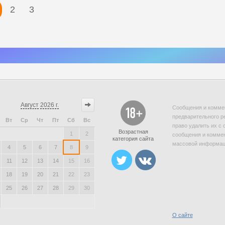
2
3
Август
2026 г.
Сообщения и коммен
предварительного р
Вт
Ср
Чт
Пт
Сб
Вс
право удалить их с 
Возрастная
1
2
сообщения и коммен
категория сайта
массовой информаци
4
5
6
7
8
9
11
12
13
14
15
16
18
19
20
21
22
23
25
26
27
28
29
30
О сайте