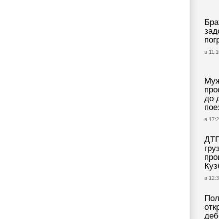
Бра
зад
пог
в 11:1
Муж
про
до 
пое
в 17:2
ДТП
гру
про
Куз
в 12:3
Пол
отк
деб