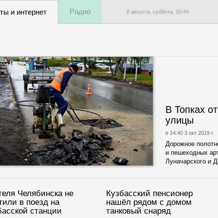
Радио
ты и интернет
8 августа, суббота,
10
:
44
В Топках о
улицы
в 14:40 3 окт 2019 г.
Дорожное полотн
и пешеходных ар
Луначарского и Д
еля Челябинска не
Кузбасский пенсионер
тили в поезд на
нашёл рядом с домом
басской станции
танковый снаряд